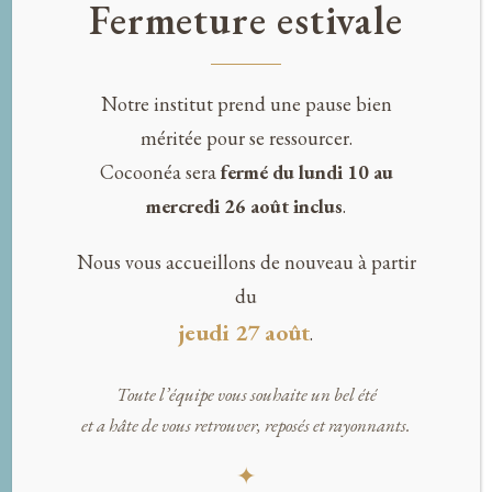
CONTACT
Fermeture estivale
02 28 07 26 43
CONTACT@COCOONEA.COM
Notre institut prend une pause bien
6 RUE DU DR. STÉPHANE LEDUC
méritée pour se ressourcer.
44700 ORVAULT
Cocoonéa sera
fermé du lundi 10 au
ACCÈS PARKING PRIVÉ
mercredi 26 août inclus
.
HORAIRES
Nous vous accueillons de nouveau à partir
LUNDI : 12H00 – 18H00
du
MARDI : 10H00 – 19H00
jeudi 27 août
.
MERCREDI : FERMÉ
JEUDI : 10H00 – 20H00
Toute l’équipe vous souhaite un bel été
VENDREDI : 10H00 – 19H00
et a hâte de vous retrouver, reposés et rayonnants.
SAMEDI : 9H00 – 17H00
✦