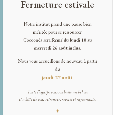
CONTACT
Fermeture estivale
02 28 07 26 43
CONTACT@COCOONEA.COM
Notre institut prend une pause bien
6 RUE DU DR. STÉPHANE LEDUC
méritée pour se ressourcer.
44700 ORVAULT
Cocoonéa sera
fermé du lundi 10 au
ACCÈS PARKING PRIVÉ
mercredi 26 août inclus
.
HORAIRES
Nous vous accueillons de nouveau à partir
LUNDI : 12H00 – 18H00
du
MARDI : 10H00 – 19H00
jeudi 27 août
.
MERCREDI : FERMÉ
JEUDI : 10H00 – 20H00
Toute l’équipe vous souhaite un bel été
VENDREDI : 10H00 – 19H00
et a hâte de vous retrouver, reposés et rayonnants.
SAMEDI : 9H00 – 17H00
✦