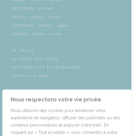
MARDI : 10H00 – 19H00
MERCREDI : FERMÉ
JEUDI : 10H00 – 20H00
VENDREDI : 10H00 – 19H00
SAMEDI : 9H00 – 17H00
LE SALON
LA CARTE DES SOINS
NOS PRODUITS & PARTENAIRES
OFFRIR UN SOIN
SUIVEZ NOTRE ACTUALITÉ SUR
Nous respectons votre vie privée.
Nous utilisons des cookies pour améliorer votre
expérience de navigation, diffuser des publicités ou des
contenus personnalisés et analyser notre trafic. En
cliquant sur « Tout accepter », vous consentez à notre