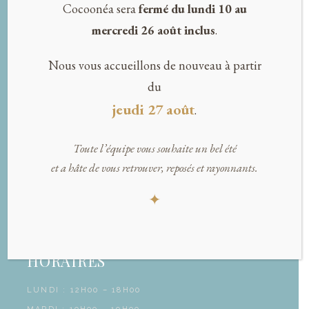
Cocoonéa sera
fermé du lundi 10 au
mercredi 26 août inclus
.
Nous vous accueillons de nouveau à partir
du
jeudi 27 août
.
CONTACT
Toute l’équipe vous souhaite un bel été
02 28 07 26 43
et a hâte de vous retrouver, reposés et rayonnants.
CONTACT@COCOONEA.COM
6 RUE DU DR. STÉPHANE LEDUC
✦
44700 ORVAULT
ACCÈS PARKING PRIVÉ
HORAIRES
LUNDI : 12H00 – 18H00